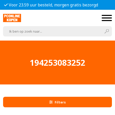
Voor 23.59 uur besteld, morgen gratis bezorgd
194253083252
Filters